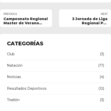
PREVIOUS
NEXT
Campeonato Regional
3 Jornada de Liga
Master de Verano
Regional Pre
2025
benjamín, Benjamín y
Alevín 2025
CATEGORÍAS
Club
(3)
Natación
(17)
Noticias
(4)
Resultados Deportivos
(12)
Triatlón
(3)