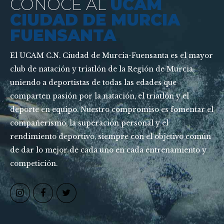
CONOCE AL
UCAM
CIUDAD DE MURCIA
FUENSANTA
El UCAM C.N. Ciudad de Murcia-Fuensanta es el mayor
club de natación y triatlón de la Región de Murcia,
uniendo a deportistas de todas las edades que
comparten pasión por la natación, el triatlón y el
deporte en equipo. Nuestro compromiso es fomentar el
compañerismo, la superación personal y el
rendimiento deportivo, siempre con el objetivo común
de dar lo mejor de cada uno en cada entrenamiento y
competición.