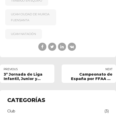
TRABAJO EN EQUIPO
UCAM CIUDAD DE MURCIA
FUENSANTA
UCAM NATACIÓN
PREVIOUS
NEXT
3ª Jornada de Liga
Campeonato de
Infantil, Junior y
España por FFAA en
Alevín OPEN en
Pontevedra 2026
Águilas
CATEGORÍAS
Club
(3)