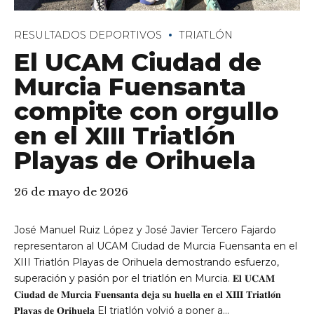
RESULTADOS DEPORTIVOS
TRIATLÓN
El UCAM Ciudad de
Murcia Fuensanta
compite con orgullo
en el XIII Triatlón
Playas de Orihuela
26 de mayo de 2026
José Manuel Ruiz López y José Javier Tercero Fajardo
representaron al UCAM Ciudad de Murcia Fuensanta en el
XIII Triatlón Playas de Orihuela demostrando esfuerzo,
superación y pasión por el triatlón en Murcia. 𝐄𝐥 𝐔𝐂𝐀𝐌
𝐂𝐢𝐮𝐝𝐚𝐝 𝐝𝐞 𝐌𝐮𝐫𝐜𝐢𝐚 𝐅𝐮𝐞𝐧𝐬𝐚𝐧𝐭𝐚 𝐝𝐞𝐣𝐚 𝐬𝐮 𝐡𝐮𝐞𝐥𝐥𝐚 𝐞𝐧 𝐞𝐥 𝐗𝐈𝐈𝐈 𝐓𝐫𝐢𝐚𝐭𝐥𝐨́𝐧
𝐏𝐥𝐚𝐲𝐚𝐬 𝐝𝐞 𝐎𝐫𝐢𝐡𝐮𝐞𝐥𝐚 El triatlón volvió a poner a...