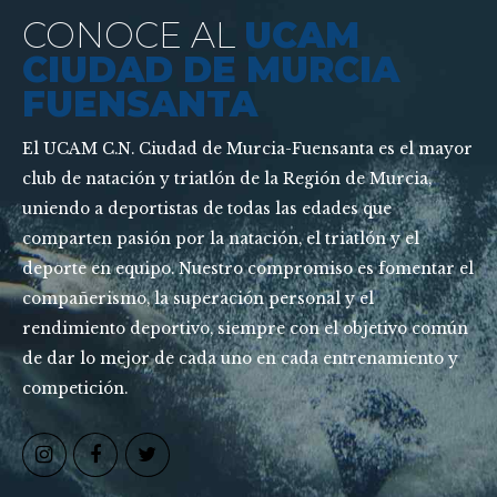
CONOCE AL
UCAM
CIUDAD DE MURCIA
FUENSANTA
El UCAM C.N. Ciudad de Murcia-Fuensanta es el mayor
club de natación y triatlón de la Región de Murcia,
uniendo a deportistas de todas las edades que
comparten pasión por la natación, el triatlón y el
deporte en equipo. Nuestro compromiso es fomentar el
compañerismo, la superación personal y el
rendimiento deportivo, siempre con el objetivo común
de dar lo mejor de cada uno en cada entrenamiento y
competición.