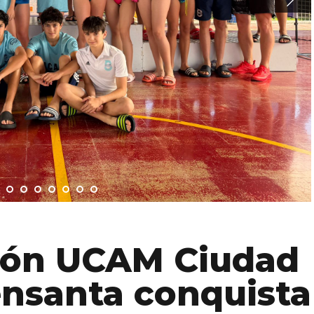
ción UCAM Ciudad
ensanta conquista
 medallas y
 históricos