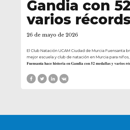
26 de mayo de 2026
El Club Natación UCAM Ciudad de Murcia Fuensanta bril
mejor escuela y club de natación en Murcia para niños, niñas, master 
𝐅𝐮𝐞𝐧𝐬𝐚𝐧𝐭𝐚 𝐡𝐚𝐜𝐞 𝐡𝐢𝐬𝐭𝐨𝐫𝐢𝐚 𝐞𝐧 𝐆𝐚𝐧𝐝𝐢𝐚 𝐜𝐨𝐧 𝟓𝟐 𝐦𝐞𝐝𝐚𝐥𝐥𝐚𝐬 𝐲 
¿TE GUSTARÍA UNIRTE A