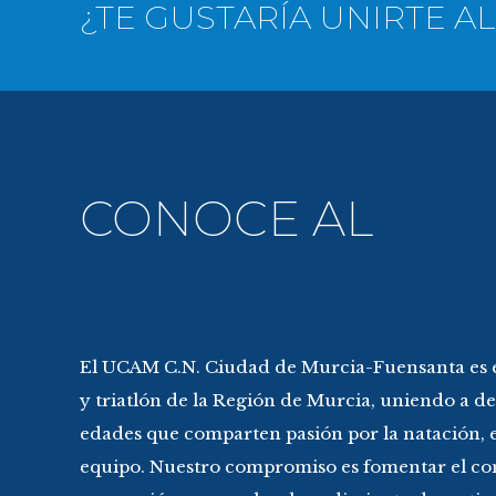
CONOCE AL
UC
CIUDAD DE MUR
FUENSANTA
El UCAM C.N. Ciudad de Murcia-Fuensanta es e
y triatlón de la Región de Murcia, uniendo a dep
edades que comparten pasión por la natación, el
equipo. Nuestro compromiso es fomentar el co
superación personal y el rendimiento deportivo
común de dar lo mejor de cada uno en cada e
competición.