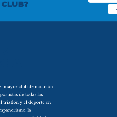
AM
CIA
l mayor club de natación
ortistas de todas las
 triatlón y el deporte en
mpañerismo, la
, siempre con el objetivo
ntrenamiento y