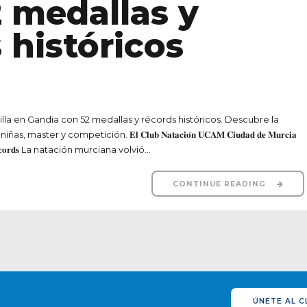
la en Gandia con 52 medallas y récords históricos. Descubre la
y competición. 𝐄𝐥 𝐂𝐥𝐮𝐛 𝐍𝐚𝐭𝐚𝐜𝐢𝐨́𝐧 𝐔𝐂𝐀𝐌 𝐂𝐢𝐮𝐝𝐚𝐝 𝐝𝐞 𝐌𝐮𝐫𝐜𝐢𝐚
𝐯𝐚𝐫𝐢𝐨𝐬 𝐫𝐞́𝐜𝐨𝐫𝐝𝐬 La natación murciana volvió...
CONTINUE READING
ÚNETE AL C
L
CLUB?