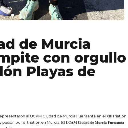
ad de Murcia
mpite con orgullo
atlón Playas de
representaron al UCAM Ciudad de Murcia Fuensanta en el XIII Triatlón
 triatlón en Murcia. 𝐄𝐥 𝐔𝐂𝐀𝐌 𝐂𝐢𝐮𝐝𝐚𝐝 𝐝𝐞 𝐌𝐮𝐫𝐜𝐢𝐚 𝐅𝐮𝐞𝐧𝐬𝐚𝐧𝐭𝐚