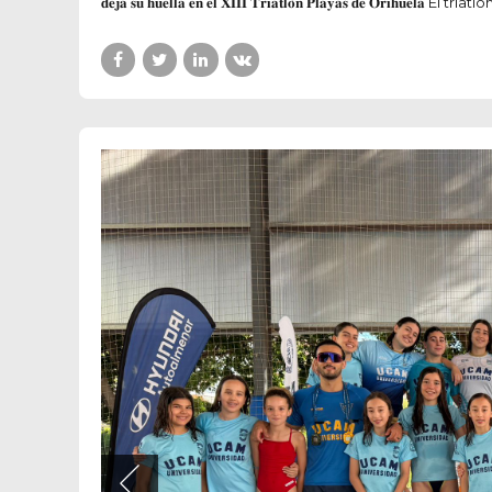
𝐝𝐞𝐣𝐚 𝐬𝐮 𝐡𝐮𝐞𝐥𝐥𝐚 𝐞𝐧 𝐞𝐥 𝐗𝐈𝐈𝐈 𝐓𝐫𝐢𝐚𝐭𝐥𝐨́𝐧 𝐏𝐥𝐚𝐲𝐚𝐬 𝐝𝐞 𝐎𝐫𝐢𝐡𝐮𝐞𝐥