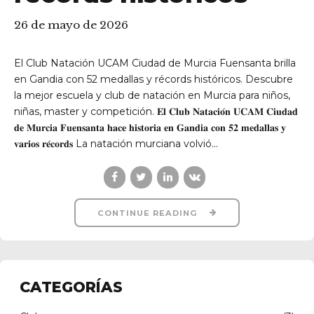
26 de mayo de 2026
El Club Natación UCAM Ciudad de Murcia Fuensanta brilla
en Gandia con 52 medallas y récords históricos. Descubre
la mejor escuela y club de natación en Murcia para niños,
niñas, master y competición. 𝐄𝐥 𝐂𝐥𝐮𝐛 𝐍𝐚𝐭𝐚𝐜𝐢𝐨́𝐧 𝐔𝐂𝐀𝐌 𝐂𝐢𝐮𝐝𝐚𝐝
𝐝𝐞 𝐌𝐮𝐫𝐜𝐢𝐚 𝐅𝐮𝐞𝐧𝐬𝐚𝐧𝐭𝐚 𝐡𝐚𝐜𝐞 𝐡𝐢𝐬𝐭𝐨𝐫𝐢𝐚 𝐞𝐧 𝐆𝐚𝐧𝐝𝐢𝐚 𝐜𝐨𝐧 𝟓𝟐 𝐦𝐞𝐝𝐚𝐥𝐥𝐚𝐬 𝐲
𝐯𝐚𝐫𝐢𝐨𝐬 𝐫𝐞́𝐜𝐨𝐫𝐝𝐬 La natación murciana volvió...
CONTINUE READING
CATEGORÍAS