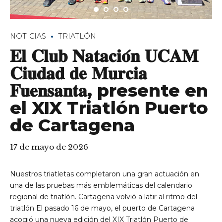
NOTICIAS
TRIATLÓN
𝐄𝐥 𝐂𝐥𝐮𝐛 𝐍𝐚𝐭𝐚𝐜𝐢𝐨́𝐧 𝐔𝐂𝐀𝐌
𝐂𝐢𝐮𝐝𝐚𝐝 𝐝𝐞 𝐌𝐮𝐫𝐜𝐢𝐚
𝐅𝐮𝐞𝐧𝐬𝐚𝐧𝐭𝐚, presente en
el XIX Triatlón Puerto
de Cartagena
17 de mayo de 2026
Nuestros triatletas completaron una gran actuación en
una de las pruebas más emblemáticas del calendario
regional de triatlón. Cartagena volvió a latir al ritmo del
triatlón El pasado 16 de mayo, el puerto de Cartagena
acogió una nueva edición del XIX Triatlón Puerto de