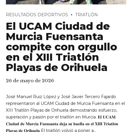
RESULTADOS DEPORTIVOS
TRIATLÓN
El UCAM Ciudad de
Murcia Fuensanta
compite con orgullo
en el XIII Triatlón
Playas de Orihuela
26 de mayo de 2026
José Manuel Ruiz López y José Javier Tercero Fajardo
representaron al UCAM Ciudad de Murcia Fuensanta en el
XIII Triatlón Playas de Orihuela demostrando esfuerzo,
superación y pasión por el triatlón en Murcia. 𝐄𝐥 𝐔𝐂𝐀𝐌
𝐂𝐢𝐮𝐝𝐚𝐝 𝐝𝐞 𝐌𝐮𝐫𝐜𝐢𝐚 𝐅𝐮𝐞𝐧𝐬𝐚𝐧𝐭𝐚 𝐝𝐞𝐣𝐚 𝐬𝐮 𝐡𝐮𝐞𝐥𝐥𝐚 𝐞𝐧 𝐞𝐥 𝐗𝐈𝐈𝐈 𝐓𝐫𝐢𝐚𝐭𝐥𝐨́𝐧
𝐏𝐥𝐚𝐲𝐚𝐬 𝐝𝐞 𝐎𝐫𝐢𝐡𝐮𝐞𝐥𝐚 El triatlón volvió a poner a...