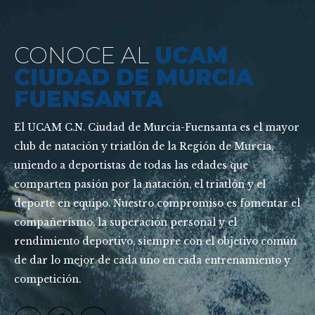
CONOCE AL
UCAM
CIUDAD DE MURCIA
FUENSANTA
El UCAM C.N. Ciudad de Murcia-Fuensanta es el mayor
club de natación y triatlón de la Región de Murcia,
uniendo a deportistas de todas las edades que
comparten pasión por la natación, el triatlón y el
deporte en equipo. Nuestro compromiso es fomentar el
compañerismo, la superación personal y el
rendimiento deportivo, siempre con el objetivo común
de dar lo mejor de cada uno en cada entrenamiento y
competición.