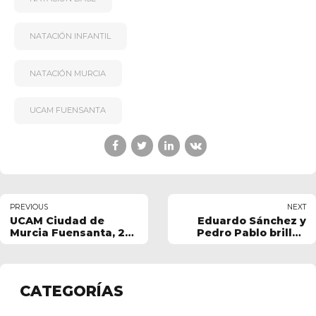
NATACIÓN INFANTIL
NATACIÓN MURCIA
UCAM FUENSANTA
PREVIOUS
NEXT
UCAM Ciudad de
Eduardo Sánchez y
Murcia Fuensanta, 2º
Pedro Pablo brillan
en la Liga Máster
con el UCAM Ciudad
FNRM en Águilas
de Murcia Fuensanta
en el Campeonato de
España de Natación
CATEGORÍAS
Adaptada 2026