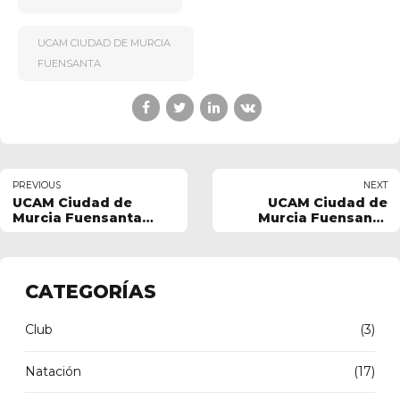
UCAM CIUDAD DE MURCIA
FUENSANTA
PREVIOUS
NEXT
UCAM Ciudad de
UCAM Ciudad de
Murcia Fuensanta
Murcia Fuensanta
gana la 5ª jornada de
lidera la Liga PBA de
la Liga PBA en Lorca
natación en Fuente
Álamo
CATEGORÍAS
Club
(3)
Natación
(17)