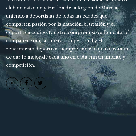
CONOCE AL
UCAM
CIUDAD DE MURCIA
FUENSANTA
El UCAM C.N. Ciudad de Murcia-Fuensanta es el mayor
club de natación y triatlón de la Región de Murcia,
uniendo a deportistas de todas las edades que
comparten pasión por la natación, el triatlón y el
deporte en equipo. Nuestro compromiso es fomentar el
compañerismo, la superación personal y el
rendimiento deportivo, siempre con el objetivo común
de dar lo mejor de cada uno en cada entrenamiento y
competición.